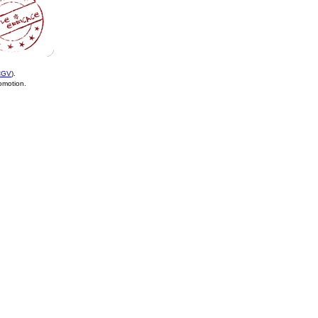
CGV
).
romotion.